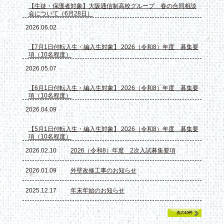
【生徒・保護者対象】大阪通信制高校グループ 春の合同相談
会について（6月28日）
2026.06.02
【7月1日付転入生・編入生対象】 2026（令和8）年度 募集要
項（10名程度）
2026.05.07
【6月1日付転入生・編入生対象】 2026（令和8）年度 募集要
項（10名程度）
2026.04.09
【5月1日付転入生・編入生対象】 2026（令和8）年度 募集要
項（10名程度）
2026.02.10
2026（令和8）年度 2次入試募集要項
2026.01.09
外壁改修工事のお知らせ
2025.12.17
年末年始のお知らせ
次の10件